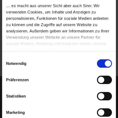
Veröffentlicht am
1. Juni 2014
… es macht aus unserer Sicht aber auch Sinn: Wir
verwenden Cookies, um Inhalte und Anzeigen zu
Bitte beachten Sie unsere neue
personalisieren, Funktionen für soziale Medien anbieten
Adresse: Schrenkstr. 11, 80339 München
zu können und die Zugriffe auf unsere Website zu
Hier haben wir unseren „Unterschlupf“ bei
analysieren. Außerdem geben wir Informationen zu Ihrer
unserer Partner-Agentur WE ARE INDEED
Verwendung unserer Website an unsere Partner für
gefunden und freuen uns über ein kreatives
soziale Medien, Werbung und Analysen weiter. Unsere
Umfeld, das zahlreiche Ansätze für eine
Partner führen diese Informationen möglicherweise mit
fruchtbare Zusammenarbeit erahnen lässt.
weiteren Daten zusammen, die Sie ihnen bereitgestellt
Einwilligungsauswahl
haben oder die sie im Rahmen Ihrer Nutzung der Dienste
Notwendig
gesammelt haben. Sie geben Einwilligung zu unseren
Cookies, wenn Sie unsere Webseite weiterhin nutzen.
Präferenzen
Folgen Sie uns auf Social Media
Statistiken
Marketing