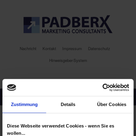
Nachricht
Kontakt
Impressum
Datenschutz
Hinweisgeber-System
Menu
Zustimmung
Details
Über Cookies
Tag Archives:
Adresse
Diese Webseite verwendet Cookies - wenn Sie es
Wir sind umgezogen!
wollen...